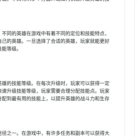
。不同的英雄在游戏中有着不同的定位和技能特点，
自己的英雄。一旦选择了合适的英雄，玩家就能更好
技能等级。
英雄的技能等级。在每次升级时，玩家可以获得一定
快速升级技能等级，玩家需要合理分配技能点。玩家
分配到最有用的技能上，以提升英雄的战斗力和生存
途径之一。在游戏中，有许多任务和副本可以获得大