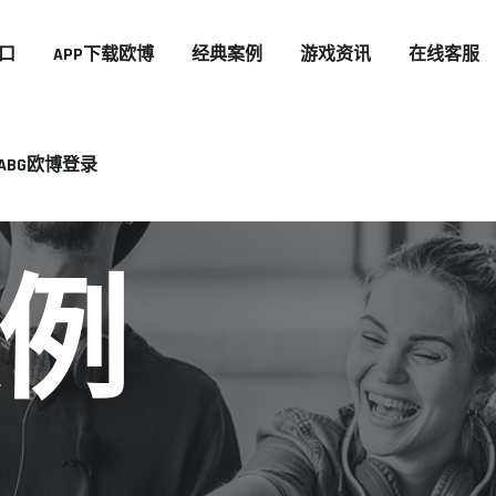
口
APP下载欧博
经典案例
游戏资讯
在线客服
ABG欧博登录
例