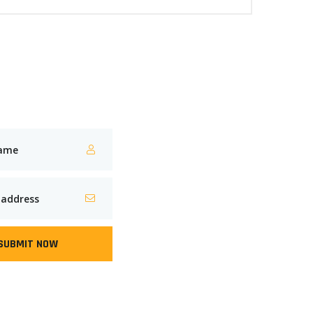
SUBMIT NOW