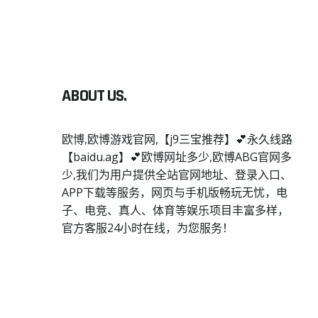
ABOUT US.
欧博,欧博游戏官网,【j9三宝推荐】💕永久线路
【baidu.ag】💕欧博网址多少,欧博ABG官网多
少,我们为用户提供全站官网地址、登录入口、
APP下载等服务，网页与手机版畅玩无忧，电
子、电竞、真人、体育等娱乐项目丰富多样，
官方客服24小时在线，为您服务！