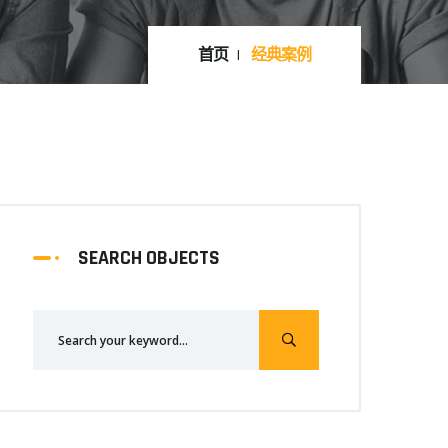
首页
经典案例
SEARCH OBJECTS