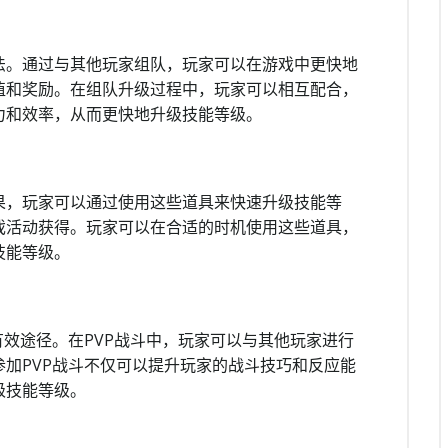
法。通过与其他玩家组队，玩家可以在游戏中更快地
值和奖励。在组队升级过程中，玩家可以相互配合，
力和效率，从而更快地升级技能等级。
果，玩家可以通过使用这些道具来快速升级技能等
戏活动获得。玩家可以在合适的时机使用这些道具，
技能等级。
有效途径。在PVP战斗中，玩家可以与其他玩家进行
加PVP战斗不仅可以提升玩家的战斗技巧和反应能
级技能等级。