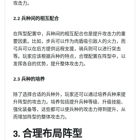
攻击力。
2.2 兵种间的相互配合
在阵型配置中，兵种间的相互配合也是提升攻击力的重
要因素。比如，步兵可以作为肉盾吸引敌人的火力，而
弓兵可以在后方提供远程支援，骑兵则可以进行突击
等。玩家应该根据兵种的特点，合理配置在阵型中，以
发挥各自的优势，提升整体攻击力。
2.3 兵种的培养
除了选择合适的兵种外，玩家还可以通过培养兵种来提
升阵型的攻击力。培养包括提升兵种等级、升级技能、
强化装备等，这些都可以使兵种的攻击力得到提升，从
而增加阵型的整体攻击力。
3. 合理布局阵型