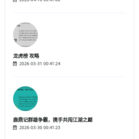
龙虎榜 攻略
2026-03-31 00:41:24
鹿鼎记群雄争霸，携手共闯江湖之巅
2026-03-30 00:41:23