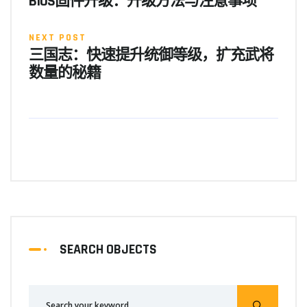
BIOS固件升级：升级方法与注意事项
NEXT POST
三国志：快速提升统御等级，扩充武将
数量的秘籍
SEARCH OBJECTS