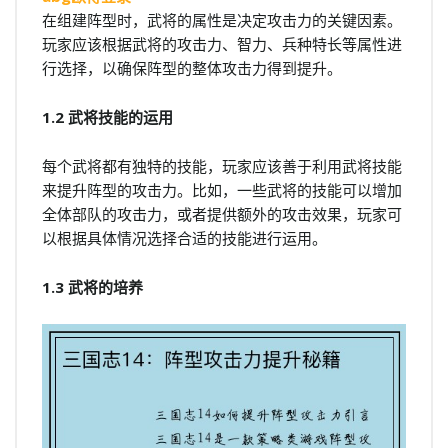
在组建阵型时，武将的属性是决定攻击力的关键因素。
玩家应该根据武将的攻击力、智力、兵种特长等属性进
行选择，以确保阵型的整体攻击力得到提升。
1.2 武将技能的运用
每个武将都有独特的技能，玩家应该善于利用武将技能
来提升阵型的攻击力。比如，一些武将的技能可以增加
全体部队的攻击力，或者提供额外的攻击效果，玩家可
以根据具体情况选择合适的技能进行运用。
1.3 武将的培养