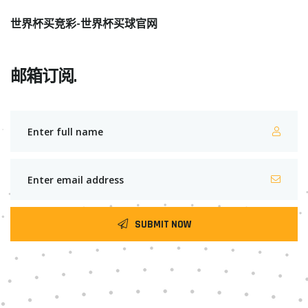
世界杯买竞彩-世界杯买球官网
邮箱订阅.
SUBMIT NOW