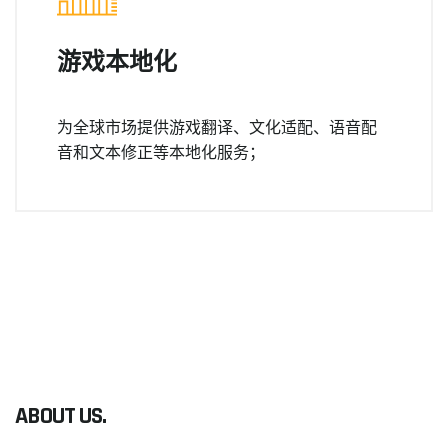
游戏本地化
为全球市场提供游戏翻译、文化适配、语音配
音和文本修正等本地化服务；
ABOUT US.