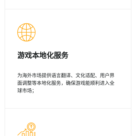
游戏本地化服务
为海外市场提供语言翻译、文化适配、用户界
面调整等本地化服务，确保游戏能顺利进入全
球市场；