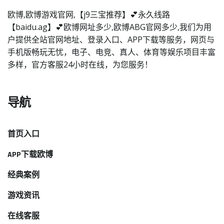
欧博,欧博游戏官网,【j9三宝推荐】💕永久线路
【baidu.ag】💕欧博网址多少,欧博ABG官网多少,我们为用
户提供全站官网地址、登录入口、APP下载等服务，网页与
手机版畅玩无忧，电子、电竞、真人、体育等娱乐项目丰富
多样，官方客服24小时在线，为您服务！
导航
首页入口
APP下载欧博
经典案例
游戏资讯
在线客服