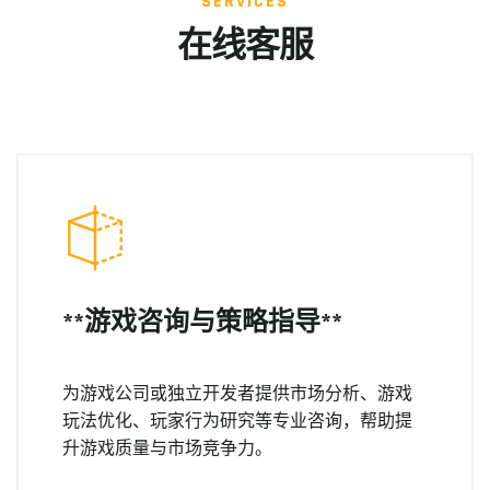
SERVICES
在线客服
**游戏咨询与策略指导**
为游戏公司或独立开发者提供市场分析、游戏
玩法优化、玩家行为研究等专业咨询，帮助提
升游戏质量与市场竞争力。