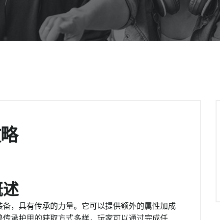
攻略
概述
装备，具有传承的力量。它可以提供额外的属性加成
兽传承护甲的获取方式多样，玩家可以通过完成任