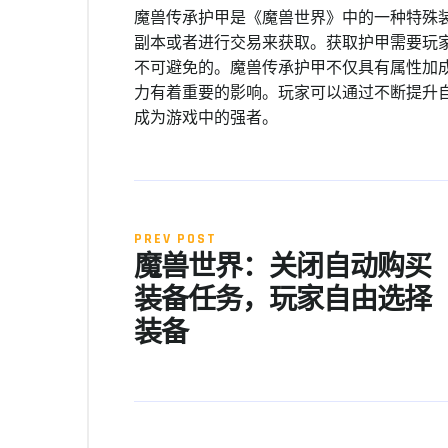
魔兽传承护甲是《魔兽世界》中的一种特殊
副本或者进行交易来获取。获取护甲需要玩
不可避免的。魔兽传承护甲不仅具有属性加
力有着重要的影响。玩家可以通过不断提升
成为游戏中的强者。
PREV POST
魔兽世界：关闭自动购买
装备任务，玩家自由选择
装备