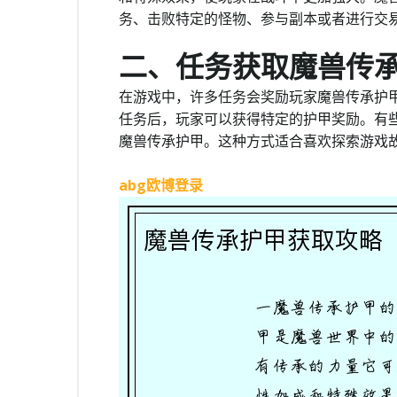
务、击败特定的怪物、参与副本或者进行交
二、任务获取魔兽传
在游戏中，许多任务会奖励玩家魔兽传承护
任务后，玩家可以获得特定的护甲奖励。有
魔兽传承护甲。这种方式适合喜欢探索游戏
abg欧博登录