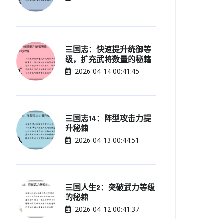
三国志：快速提升统御等
级，扩充武将数量的秘籍
2026-04-14 00:41:45
三国志14：阵型攻击力提
升秘籍
2026-04-13 00:44:51
三国人生2：突破武力等级
的秘籍
2026-04-12 00:41:37