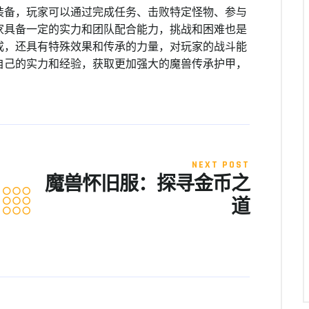
装备，玩家可以通过完成任务、击败特定怪物、参与
家具备一定的实力和团队配合能力，挑战和困难也是
成，还具有特殊效果和传承的力量，对玩家的战斗能
自己的实力和经验，获取更加强大的魔兽传承护甲，
NEXT POST
魔兽怀旧服：探寻金币之
道