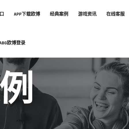
口
APP下载欧博
经典案例
游戏资讯
在线客服
ABG欧博登录
例