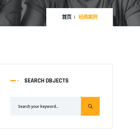
首页
经典案例
SEARCH OBJECTS