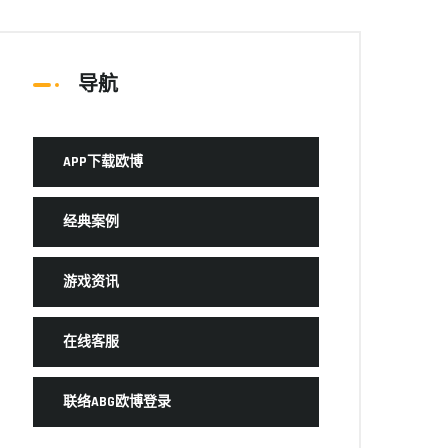
导航
APP下载欧博
经典案例
游戏资讯
在线客服
联络ABG欧博登录