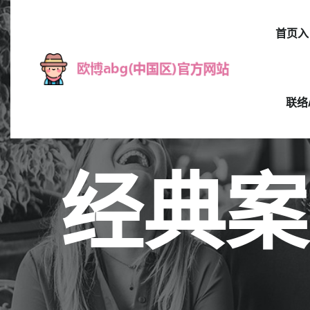
首页入
联络
经典案