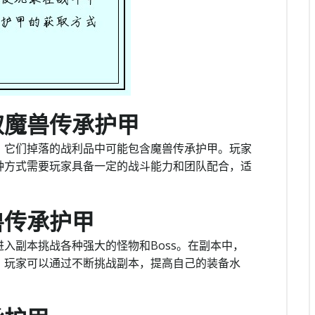
取魔兽传承护甲
，它们掉落的战利品中可能包含魔兽传承护甲。玩家
种方式需要玩家具备一定的战斗能力和团队配合，适
兽传承护甲
入副本挑战各种强大的怪物和Boss。在副本中，
。玩家可以通过不断挑战副本，提高自己的装备水